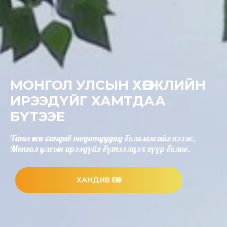
МОНГОЛ УЛСЫН ХӨГЖЛИЙН
ИРЭЭДҮЙГ ХАМТДАА
БҮТЭЭЕ
Таны өгсөн хандив оюутнуудад боломжийг нээж,
Монгол улсын ирээдүйг бүтээлцэх гүүр болно.
ХАНДИВ ӨГӨХ