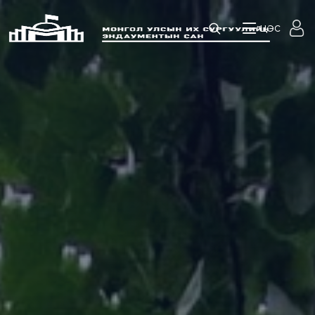
Слайд 3 гарчиг
цэс
Тайлбар 3
хайх
Слайд 2 гарчиг